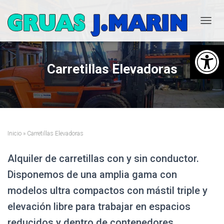
T
O
Abrir barra de herramientas
G
G
Carretillas Elevadoras
L
E
N
A
V
I
G
A
Inicio
»
Carretillas Elevadoras
T
I
Alquiler de carretillas con y sin conductor.
O
N
Disponemos de una amplia gama con
modelos ultra compactos con mástil triple y
elevación libre para trabajar en espacios
reducidos y dentro de contenedores