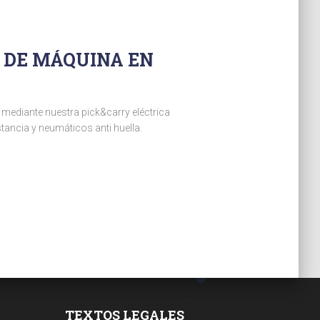
 DE MÁQUINA EN
mediante nuestra pick&carry eléctrica
ancia y neumáticos anti huella.
TEXTOS LEGALES