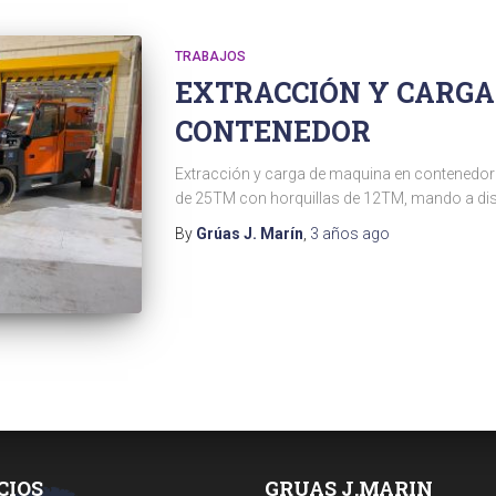
TRABAJOS
EXTRACCIÓN Y CARGA
CONTENEDOR
Extracción y carga de maquina en contenedor 
de 25TM con horquillas de 12TM, mando a dist
By
Grúas J. Marín
,
3 años
ago
CIOS
GRUAS J.MARIN