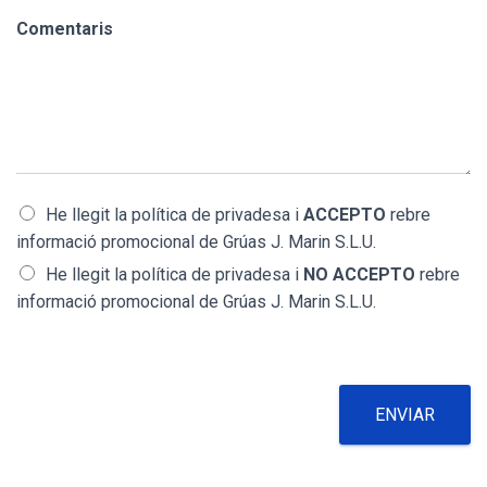
Comentaris
P
He llegit la
política de privadesa
i
ACCEPTO
rebre
o
informació promocional de Grúas J. Marin S.L.U.
l
He llegit la
política de privadesa
i
NO ACCEPTO
rebre
í
t
informació promocional de Grúas J. Marin S.L.U.
i
c
a
d
e
ENVIAR
P
r
i