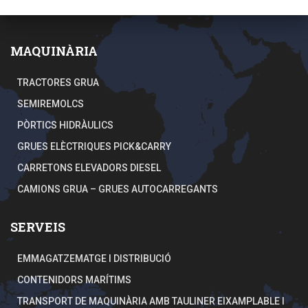
v
a
d
e
MAQUINÀRIA
s
a
TRACTORES GRUA
*
SEMIREMOLCS
PÒRTICS HIDRÀULICS
GRUES ELÈCTRIQUES PICK&CARRY
CARRETONS ELEVADORS DIESEL
CAMIONS GRUA – GRUES AUTOCARREGANTS
SERVEIS
EMMAGATZEMATGE I DISTRIBUCIÓ
CONTENIDORS MARÍTIMS
TRANSPORT DE MAQUINÀRIA AMB TAULINER EIXAMPLABLE I