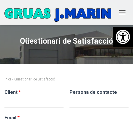
T
O
Obre la barra d'eines
G
G
Qüestionari de Satisfacció
L
E
N
A
V
I
G
A
Inici
»
Qüestionari de Satisfacció
T
I
Client
*
Persona de contacte
O
N
Email
*